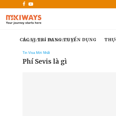
CÁC VỊ TRÍ ĐANG TUYỂN DỤNG
THỰ
Trang chủ
»
Phí Sevis là gì
Tin Visa Mới Nhất
Phí Sevis là gì