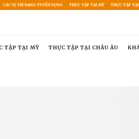
CÁC VỊ TRÍ ĐANG TUYỂN DỤNG
THỰC TẬP TẠI MỸ
THỰC TẬP TẠI
C TẬP TẠI MỸ
THỰC TẬP TẠI CHÂU ÂU
KH