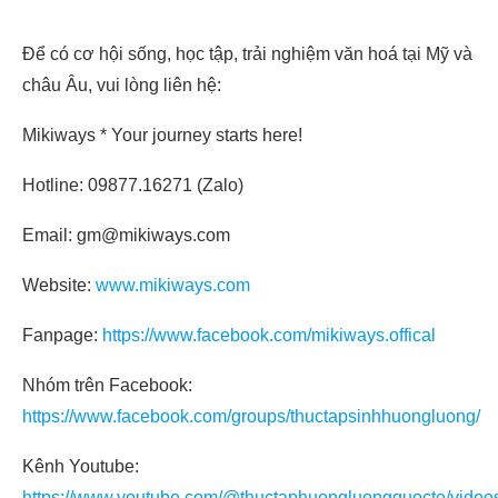
Để có cơ hội sống, học tập, trải nghiệm văn hoá tại Mỹ và
châu Âu, vui lòng liên hệ:
Mikiways * Your journey starts here!
Hotline: 09877.16271 (Zalo)
Email: gm@mikiways.com
Website:
www.mikiways.com
Fanpage:
https://www.facebook.com/mikiways.offical
Nhóm trên Facebook:
https://www.facebook.com/groups/thuctapsinhhuongluong/
Kênh Youtube:
https://www.youtube.com/@thuctaphuongluongquocte/video