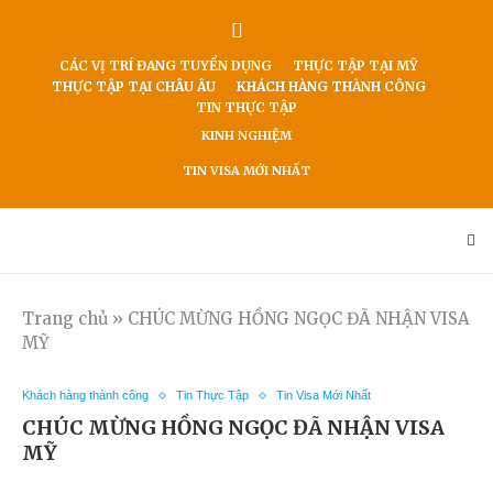
CÁC VỊ TRÍ ĐANG TUYỂN DỤNG
THỰC TẬP TẠI MỸ
THỰC TẬP TẠI CHÂU ÂU
KHÁCH HÀNG THÀNH CÔNG
TIN THỰC TẬP
KINH NGHIỆM
TIN VISA MỚI NHẤT
Trang chủ
»
CHÚC MỪNG HỒNG NGỌC ĐÃ NHẬN VISA
MỸ
Khách hàng thành công
Tin Thực Tập
Tin Visa Mới Nhất
CHÚC MỪNG HỒNG NGỌC ĐÃ NHẬN VISA
MỸ