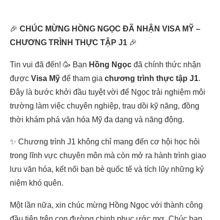
🎉
CHÚC MỪNG HỒNG NGỌC ĐÃ NHẬN VISA MỸ –
CHƯƠNG TRÌNH THỰC TẬP J1
🎉
Tin vui đã đến! 🥳 Bạn
Hồng Ngọc
đã chính thức nhận
được
Visa Mỹ
để tham gia
chương trình thực tập J1
.
Đây là bước khởi đầu tuyệt vời để Ngọc trải nghiệm môi
trường làm việc chuyên nghiệp, trau dồi kỹ năng, đồng
thời khám phá văn hóa Mỹ đa dạng và năng động.
✨ Chương trình J1 không chỉ mang đến cơ hội học hỏi
trong lĩnh vực chuyên môn mà còn mở ra hành trình giao
lưu văn hóa, kết nối bạn bè quốc tế và tích lũy những kỷ
niệm khó quên.
Một lần nữa, xin chúc mừng Hồng Ngọc với thành công
đầu tiên trên con đường chinh phục ước mơ. Chúc bạn