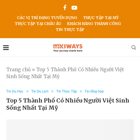
CÁC VỊ TRÍ ĐANG TUYỂN DỤNG
THỰC TẬP TẠI MỸ
THỰC TẬP TẠI CHÂU ÂU
KHÁCH HÀNG THÀNH CÔNG
TIN THỰC TẬP
Trang chủ
»
Top 5 Thành Phố Có Nhiều Người Việt
Sinh Sống Nhất Tại Mỹ
Tin Du Học
Tin Du Lịch
Tin Thực Tập
Tin tổng hợp
Top 5 Thành Phố Có Nhiều Người Việt Sinh
Sống Nhất Tại Mỹ