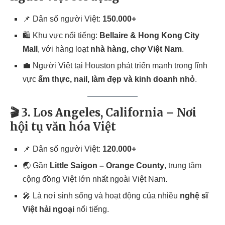
📌 Dân số người Việt:
150.000+
🛍️ Khu vực nổi tiếng:
Bellaire & Hong Kong City
Mall
, với hàng loạt
nhà hàng, chợ Việt Nam
.
💼 Người Việt tại Houston phát triển mạnh trong lĩnh
vực
ẩm thực, nail, làm đẹp và kinh doanh nhỏ
.
🎬 3. Los Angeles, California – Nơi
hội tụ văn hóa Việt
📌 Dân số người Việt:
120.000+
🌏 Gần
Little Saigon – Orange County
, trung tâm
cộng đồng Việt lớn nhất ngoài Việt Nam.
🎤 Là nơi sinh sống và hoạt động của nhiều
nghệ sĩ
Việt hải ngoại
nổi tiếng.