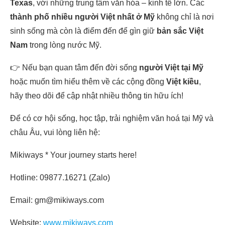
Texas
, với những trung tâm văn hóa – kinh tế lớn. Các
thành phố nhiều người Việt nhất ở Mỹ
không chỉ là nơi
sinh sống mà còn là điểm đến để gìn giữ
bản sắc Việt
Nam
trong lòng nước Mỹ.
👉 Nếu bạn quan tâm đến đời sống
người Việt tại Mỹ
hoặc muốn tìm hiểu thêm về các cộng đồng
Việt kiều
,
hãy theo dõi để cập nhật nhiều thông tin hữu ích!
Để có cơ hội sống, học tập, trải nghiệm văn hoá tại Mỹ và
châu Âu, vui lòng liên hệ:
Mikiways * Your journey starts here!
Hotline: 09877.16271 (Zalo)
Email: gm@mikiways.com
Website:
www.mikiways.com