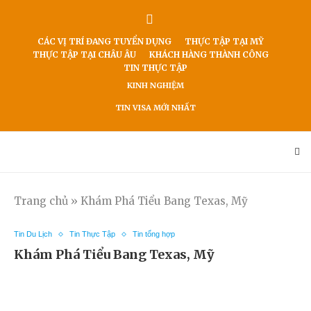
CÁC VỊ TRÍ ĐANG TUYỂN DỤNG
THỰC TẬP TẠI MỸ
THỰC TẬP TẠI CHÂU ÂU
KHÁCH HÀNG THÀNH CÔNG
TIN THỰC TẬP
KINH NGHIỆM
TIN VISA MỚI NHẤT
Trang chủ
»
Khám Phá Tiểu Bang Texas, Mỹ
Tin Du Lịch
Tin Thực Tập
Tin tổng hợp
Khám Phá Tiểu Bang Texas, Mỹ