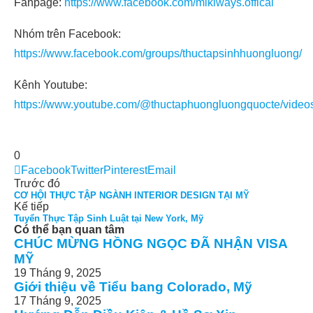
Fanpage:
https://www.facebook.com/mikiways.offical
Nhóm trên Facebook:
https://www.facebook.com/groups/thuctapsinhhuongluong/
Kênh Youtube:
https://www.youtube.com/@thuctaphuongluongquocte/video
0
Facebook
Twitter
Pinterest
Email
Trước đó
CƠ HỘI THỰC TẬP NGÀNH INTERIOR DESIGN TẠI MỸ
Kế tiếp
Tuyển Thực Tập Sinh Luật tại New York, Mỹ
Có thể bạn quan tâm
CHÚC MỪNG HỒNG NGỌC ĐÃ NHẬN VISA
MỸ
19 Tháng 9, 2025
Giới thiệu về Tiểu bang Colorado, Mỹ
17 Tháng 9, 2025