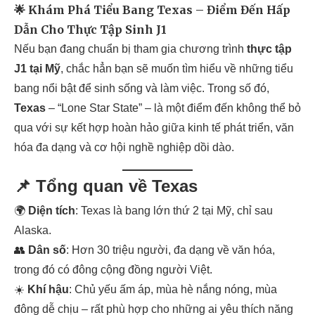
🌟 Khám Phá Tiểu Bang Texas – Điểm Đến Hấp
Dẫn Cho Thực Tập Sinh J1
Nếu bạn đang chuẩn bị tham gia chương trình
thực tập
J1 tại Mỹ
, chắc hẳn bạn sẽ muốn tìm hiểu về những tiểu
bang nổi bật để sinh sống và làm việc. Trong số đó,
Texas
– “Lone Star State” – là một điểm đến không thể bỏ
qua với sự kết hợp hoàn hảo giữa kinh tế phát triển, văn
hóa đa dạng và cơ hội nghề nghiệp dồi dào.
📌 Tổng quan về Texas
🌍
Diện tích
: Texas là bang lớn thứ 2 tại Mỹ, chỉ sau
Alaska.
👥
Dân số
: Hơn 30 triệu người, đa dạng về văn hóa,
trong đó có đông cộng đồng người Việt.
☀️
Khí hậu
: Chủ yếu ấm áp, mùa hè nắng nóng, mùa
đông dễ chịu – rất phù hợp cho những ai yêu thích năng