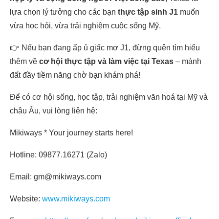
lựa chọn lý tưởng cho các bạn
thực tập sinh J1
muốn
vừa học hỏi, vừa trải nghiệm cuộc sống Mỹ.
👉 Nếu bạn đang ấp ủ giấc mơ J1, đừng quên tìm hiểu
thêm về
cơ hội thực tập và làm việc tại Texas
– mảnh
đất đầy tiềm năng chờ bạn khám phá!
Để có cơ hội sống, học tập, trải nghiệm văn hoá tại Mỹ và
châu Âu, vui lòng liên hệ:
Mikiways * Your journey starts here!
Hotline: 09877.16271 (Zalo)
Email: gm@mikiways.com
Website:
www.mikiways.com