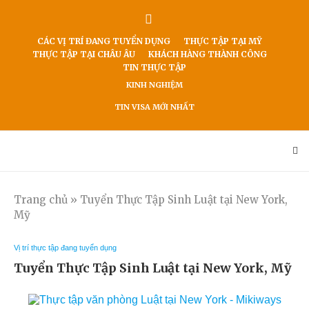
CÁC VỊ TRÍ ĐANG TUYỂN DỤNG
THỰC TẬP TẠI MỸ
THỰC TẬP TẠI CHÂU ÂU
KHÁCH HÀNG THÀNH CÔNG
TIN THỰC TẬP
KINH NGHIỆM
TIN VISA MỚI NHẤT
Trang chủ
»
Tuyển Thực Tập Sinh Luật tại New York,
Mỹ
Vị trí thực tập đang tuyển dụng
Tuyển Thực Tập Sinh Luật tại New York, Mỹ