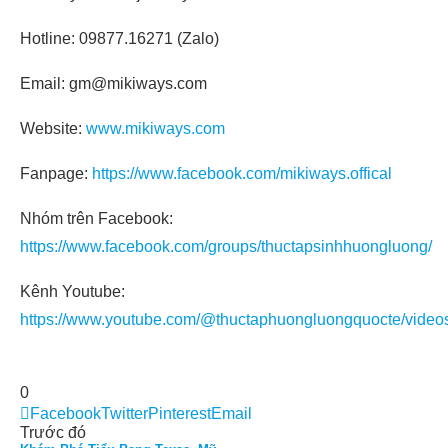
Hotline: 09877.16271 (Zalo)
Email: gm@mikiways.com
Website:
www.mikiways.com
Fanpage:
https://www.facebook.com/mikiways.offical
Nhóm trên Facebook:
https://www.facebook.com/groups/thuctapsinhhuongluong/
Kênh Youtube:
https://www.youtube.com/@thuctaphuongluongquocte/video
0
Facebook
Twitter
Pinterest
Email
Trước đó