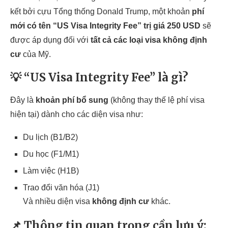
kết bởi cựu Tổng thống Donald Trump, một khoản
phí
mới có tên “US Visa Integrity Fee” trị giá 250 USD
sẽ
được áp dụng đối với
tất cả các loại visa không định
cư
của Mỹ.
💡 “US Visa Integrity Fee” là gì?
Đây là
khoản phí bổ sung
(không thay thế lệ phí visa
hiện tại) dành cho các diện visa như:
Du lịch (B1/B2)
Du học (F1/M1)
Làm việc (H1B)
Trao đổi văn hóa (J1)
Và nhiều diện visa
không định cư
khác.
📌 Thông tin quan trọng cần lưu ý: