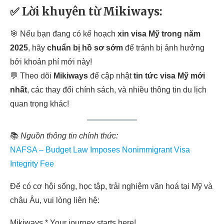
✅ Lời khuyên từ Mikiways:
🎯 Nếu bạn đang có kế hoạch
xin visa Mỹ trong năm
2025
, hãy
chuẩn bị hồ sơ sớm
để tránh bị ảnh hưởng
bởi khoản phí mới này!
💬 Theo dõi
Mikiways
để cập nhật
tin tức visa Mỹ mới
nhất
, các thay đổi chính sách, và nhiều thông tin du lịch
quan trọng khác!
📚
Nguồn thông tin chính thức:
NAFSA – Budget Law Imposes Nonimmigrant Visa
Integrity Fee
Để có cơ hội sống, học tập, trải nghiệm văn hoá tại Mỹ và
châu Âu, vui lòng liên hệ:
Mikiways * Your journey starts here!