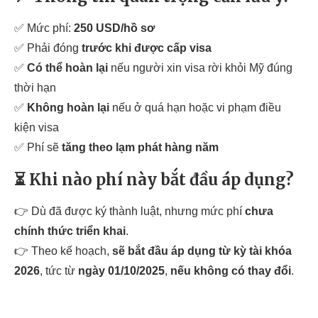
✅ Mức phí:
250 USD/hồ sơ
✅ Phải đóng
trước khi được cấp visa
✅
Có thể hoàn lại
nếu người xin visa rời khỏi Mỹ đúng
thời hạn
✅
Không hoàn lại
nếu ở quá hạn hoặc vi phạm điều
kiện visa
✅ Phí sẽ
tăng theo lạm phát hàng năm
⏳ Khi nào phí này bắt đầu áp dụng?
👉 Dù đã được ký thành luật, nhưng mức phí
chưa
chính thức triển khai
.
👉 Theo kế hoạch,
sẽ bắt đầu áp dụng từ kỳ tài khóa
2026
, tức từ
ngày 01/10/2025
,
nếu không có thay đổi
.