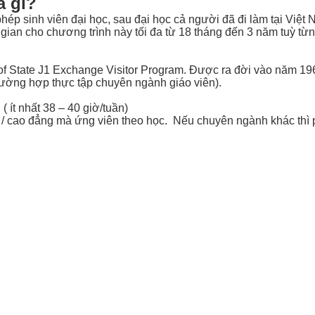
à gì?
hép sinh viên đại học, sau đại học cả người đã đi làm tại Việ
hời gian cho chương trình này tối đa từ 18 tháng đến 3 năm tuỳ 
of State J1 Exchange Visitor Program. Được ra đời vào năm 19
trường hợp thực tập chuyên ngành giáo viên).
 ít nhất 38 – 40 giờ/tuần)
/ cao đẳng mà ứng viên theo học. Nếu chuyên ngành khác thì ph