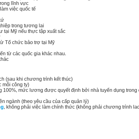
rong lĩnh vực
làm việc quốc tế
xứ
ghiệp trong tương lai
ư tại Mỹ nếu thực tập xuất sắc
ỹ
từ Tổ chức bảo trợ tại Mỹ
ến từ các quốc gia khác nhau.
khác
ch (sau khi chương trình kết thúc)
c mỗi công ty)
 100%, mức lương được quyết định bởi nhà tuyển dụng trong q
ên ngành (theo yêu cầu của cấp quản lý)
ng
, không phải việc làm chính thức (không phải chương trình la