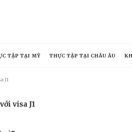
ỰC TẬP TẠI MỸ
THỰC TẬP TẠI CHÂU ÂU
KH
a J1
ới visa J1