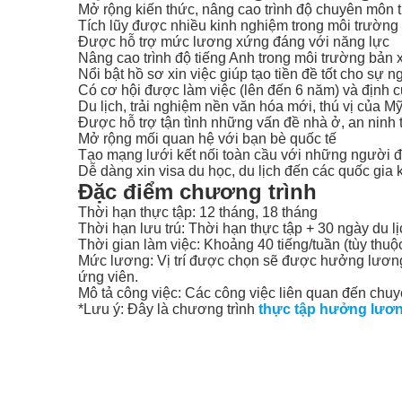
Mở rộng kiến thức, nâng cao trình độ chuyên môn t
Tích lũy được nhiều kinh nghiệm trong môi trường 
Được hỗ trợ mức lương xứng đáng với năng lực
Nâng cao trình độ tiếng Anh trong môi trường bản 
Nổi bật hồ sơ xin việc giúp tạo tiền đề tốt cho sự n
Có cơ hội được làm việc (lên đến 6 năm) và định c
Du lịch, trải nghiệm nền văn hóa mới, thú vị của M
Được hỗ trợ tận tình những vấn đề nhà ở, an ninh 
Mở rộng mối quan hệ với bạn bè quốc tế
Tạo mạng lưới kết nối toàn cầu với những người đ
Dễ dàng xin visa du học, du lịch đến các quốc gia 
Đặc điểm chương trình
Thời hạn thực tập: 12 tháng, 18 tháng
Thời hạn lưu trú: Thời hạn thực tập + 30 ngày du lị
Thời gian làm việc: Khoảng 40 tiếng/tuần (tùy thuộ
Mức lương: Vị trí được chọn sẽ được hưởng lương
ứng viên.
Mô tả công việc: Các công việc liên quan đến chuy
*Lưu ý: Đây là chương trình
thực tập hưởng lươ