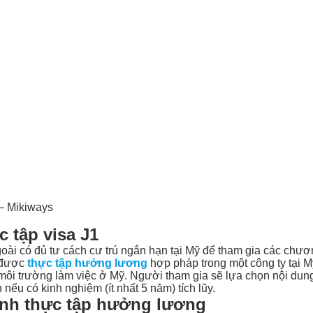
 – Mikiways
 tập visa J1
i có đủ tư cách cư trú ngắn hạn tại Mỹ để tham gia các chương
h được
thực tập hưởng lương
hợp pháp trong một công ty tại M
môi trường làm việc ở Mỹ. Người tham gia sẽ lựa chọn nội dun
 nếu có kinh nghiệm (ít nhất 5 năm) tích lũy.
rình thực tập hưởng lương