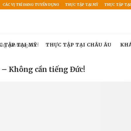
CÁC VỊ TRÍ ĐANG TUYỂN DỤNG
THỰC TẬP TẠI MỸ
THỰC TẬP TẠI
C TẬP TẠI MỸ
THỰC TẬP TẠI CHÂU ÂU
KH
ng cần tiếng Đức!
 – Không cần tiếng Đức!