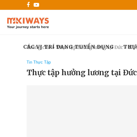
CÁC VỊ TRÍ ĐANG TUYỂN DỤNG
THỰ
Trang chủ
»
Thực tập hưởng lương tại Đức – Khô
Tin Thực Tập
Thực tập hưởng lương tại Đức