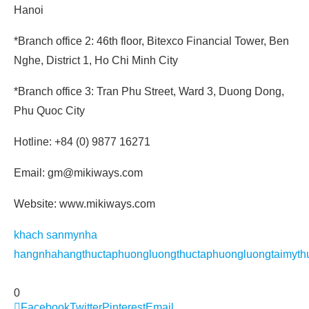
Hanoi
*Branch office 2: 46th floor, Bitexco Financial Tower, Ben
Nghe, District 1, Ho Chi Minh City
*Branch office 3: Tran Phu Street, Ward 3, Duong Dong,
Phu Quoc City
Hotline: +84 (0) 9877 16271
Email: gm@mikiways.com
Website: www.mikiways.com
khach san
my
nha
hang
nhahang
thuctaphuongluong
thuctaphuongluongtaimy
th
0
Facebook
Twitter
Pinterest
Email