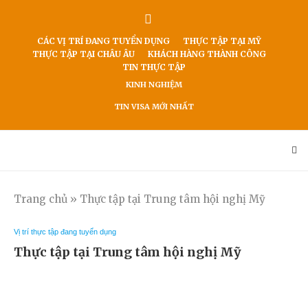
CÁC VỊ TRÍ ĐANG TUYỂN DỤNG
THỰC TẬP TẠI MỸ
THỰC TẬP TẠI CHÂU ÂU
KHÁCH HÀNG THÀNH CÔNG
TIN THỰC TẬP
KINH NGHIỆM
TIN VISA MỚI NHẤT
Trang chủ
»
Thực tập tại Trung tâm hội nghị Mỹ
Vị trí thực tập đang tuyển dụng
Thực tập tại Trung tâm hội nghị Mỹ