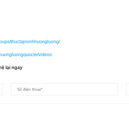
roups/thuctapsinhhuongluong/
huongluongquocte/videos
hệ lại ngay