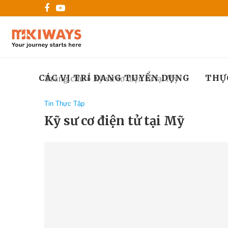
CÁC VỊ TRÍ ĐANG TUYỂN DỤNG
THỰ
Trang chủ
»
Kỹ sư cơ điện tử tại Mỹ
Tin Thực Tập
Kỹ sư cơ điện tử tại Mỹ