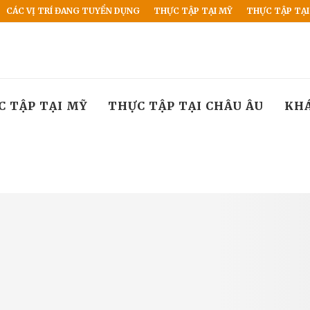
CÁC VỊ TRÍ ĐANG TUYỂN DỤNG
THỰC TẬP TẠI MỸ
THỰC TẬP TẠI
C TẬP TẠI MỸ
THỰC TẬP TẠI CHÂU ÂU
KH