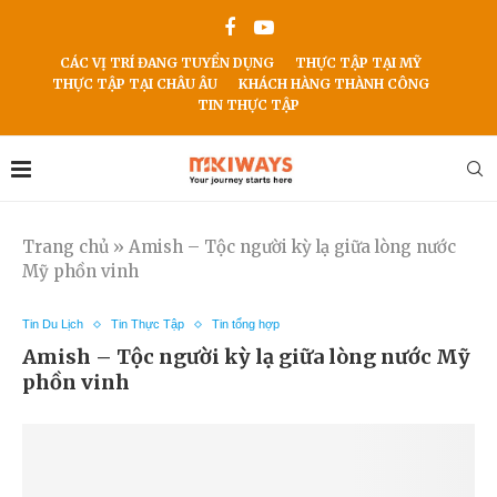
CÁC VỊ TRÍ ĐANG TUYỂN DỤNG
THỰC TẬP TẠI MỸ
THỰC TẬP TẠI CHÂU ÂU
KHÁCH HÀNG THÀNH CÔNG
TIN THỰC TẬP
Trang chủ
»
Amish – Tộc người kỳ lạ giữa lòng nước
Mỹ phồn vinh
Tin Du Lịch
Tin Thực Tập
Tin tổng hợp
Amish – Tộc người kỳ lạ giữa lòng nước Mỹ
phồn vinh