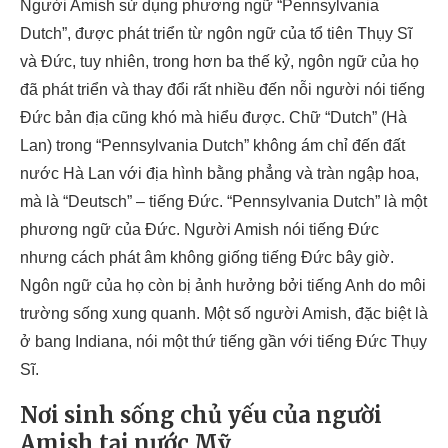
Người Amish sử dụng phương ngữ “Pennsylvania
Dutch”, được phát triển từ ngôn ngữ của tổ tiên Thụy Sĩ
và Đức, tuy nhiên, trong hơn ba thế kỷ, ngôn ngữ của họ
đã phát triển và thay đổi rất nhiều đến nỗi người nói tiếng
Đức bản địa cũng khó mà hiểu được. Chữ “Dutch” (Hà
Lan) trong “Pennsylvania Dutch” không ám chỉ đến đất
nước Hà Lan với địa hình bằng phẳng và tràn ngập hoa,
mà là “Deutsch” – tiếng Đức. “Pennsylvania Dutch” là một
phương ngữ của Đức. Người Amish nói tiếng Đức
nhưng cách phát âm không giống tiếng Đức bây giờ.
Ngôn ngữ của họ còn bị ảnh hưởng bởi tiếng Anh do môi
trường sống xung quanh. Một số người Amish, đặc biệt là
ở bang Indiana, nói một thứ tiếng gần với tiếng Đức Thụy
Sĩ.
Nơi sinh sống
chủ yếu của người
Amish tại nước Mỹ