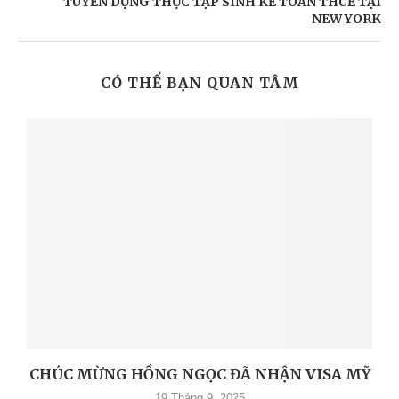
TUYỂN DỤNG THỰC TẬP SINH KẾ TOÁN THUẾ TẠI
NEW YORK
CÓ THỂ BẠN QUAN TÂM
CHÚC MỪNG HỒNG NGỌC ĐÃ NHẬN VISA MỸ
19 Tháng 9, 2025