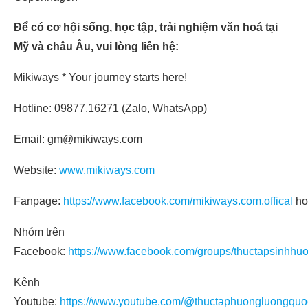
Để có cơ hội sống, học tập, trải nghiệm văn hoá tại
Mỹ và châu Âu, vui lòng liên hệ:
Mikiways * Your journey starts here!
Hotline: 09877.16271 (Zalo, WhatsApp)
Email: gm@mikiways.com
Website:
www.mikiways.com
Fanpage:
https://www.facebook.com/mikiways.com.offical
ho
Nhóm trên
Facebook:
https://www.facebook.com/groups/thuctapsinhhu
Kênh
Youtube:
https://www.youtube.com/@thuctaphuongluongquo