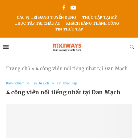
CÁC VỊ TRÍ ĐANG TUYỂN DỤNG
THỰC TẬP TẠI MỸ
THỰC TẬP TẠI CHÂU ÂU
KHÁCH HÀNG THÀNH CÔNG
TIN THỰC TẬP
Trang chủ
»
4 công viên nổi tiếng nhất tại Đan Mạch
Kinh nghiệm
Tin Du Lịch
Tin Thực Tập
4 công viên nổi tiếng nhất tại Đan Mạch