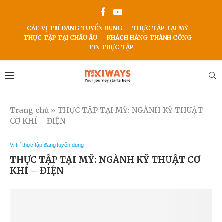
CÁC VỊ TRÍ ĐANG TUYỂN DỤNG
THỰC TẬP TẠI MỸ
THỰC TẬP TẠI CHÂU ÂU
KHÁCH HÀNG THÀNH CÔNG
TIN THỰC TẬP
Trang chủ
»
THỰC TẬP TẠI MỸ: NGÀNH KỸ THUẬT
CƠ KHÍ – ĐIỆN
Vị trí thực tập đang tuyển dụng
THỰC TẬP TẠI MỸ: NGÀNH KỸ THUẬT CƠ
KHÍ – ĐIỆN