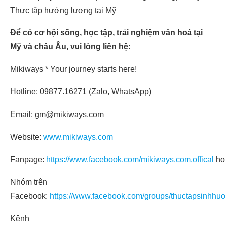
Thực tập hưởng lương tại Mỹ
Để có cơ hội sống, học tập, trải nghiệm văn hoá tại
Mỹ và châu Âu, vui lòng liên hệ:
Mikiways * Your journey starts here!
Hotline: 09877.16271 (Zalo, WhatsApp)
Email: gm@mikiways.com
Website:
www.mikiways.com
Fanpage:
https://www.facebook.com/mikiways.com.offical
ho
Nhóm trên
Facebook:
https://www.facebook.com/groups/thuctapsinhhu
Kênh