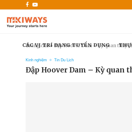
CÁC VỊ TRÍ ĐANG TUYỂN DỤNG
THỰ
Trang chủ
»
Đập Hoover Dam – Kỳ quan thủy đi
Kinh nghiệm
Tin Du Lịch
Đập Hoover Dam – Kỳ quan th