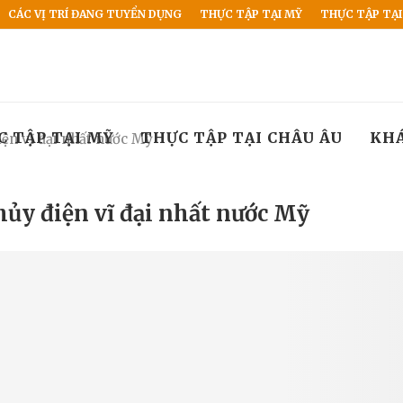
CÁC VỊ TRÍ ĐANG TUYỂN DỤNG
THỰC TẬP TẠI MỸ
THỰC TẬP TẠI
C TẬP TẠI MỸ
THỰC TẬP TẠI CHÂU ÂU
KH
ện vĩ đại nhất nước Mỹ
ủy điện vĩ đại nhất nước Mỹ