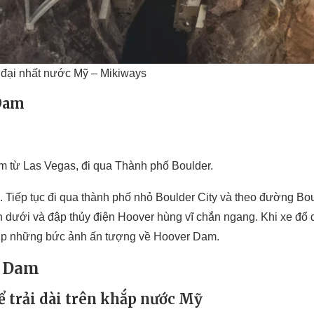
 đại nhất nước Mỹ – Mikiways
 Dam
m từ Las Vegas, đi qua Thành phố Boulder.
 Tiếp tục đi qua thành phố nhỏ Boulder City và theo đường Bou
dưới và đập thủy điện Hoover hùng vĩ chắn ngang. Khi xe đổ 
hụp những bức ảnh ấn tượng về Hoover Dam.
r Dam
ể trải dài trên khắp nước Mỹ