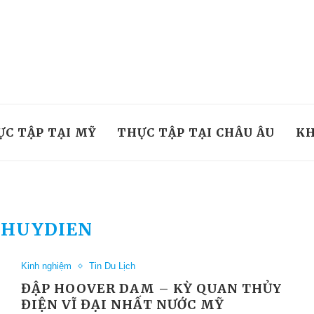
ỰC TẬP TẠI MỸ
THỰC TẬP TẠI CHÂU ÂU
KH
THUYDIEN
Kinh nghiệm
Tin Du Lịch
ĐẬP HOOVER DAM – KỲ QUAN THỦY
ĐIỆN VĨ ĐẠI NHẤT NƯỚC MỸ