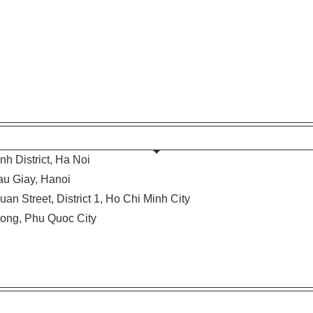
h District, Ha Noi
Cau Giay, Hanoi
uan Street, District 1, Ho Chi Minh City
Dong, Phu Quoc City