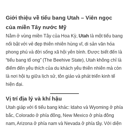
Giới thiệu về tiểu bang Utah – Viên ngọc
của miền Tây nước Mỹ
Nằm ở vùng miền Tây của Hoa Kỳ,
Utah
là một tiểu bang
nổi bật với vẻ đẹp thiên nhiên hùng vĩ, di sản văn hóa
phong phú và đời sống xã hội yên bình. Được biết đến là
“tiểu bang tổ ong” (The Beehive State), Utah không chỉ là
điểm đến yêu thích của du khách yêu thiên nhiên mà còn
là nơi hội tụ giữa lịch sử, tôn giáo và phát triển kinh tế
hiện đại.
Vị trí địa lý và khí hậu
Utah giáp với 6 tiểu bang khác: Idaho và Wyoming ở phía
bắc, Colorado ở phía đông, New Mexico ở phía đông
nam, Arizona ở phía nam và Nevada ở phía tây. Với diện