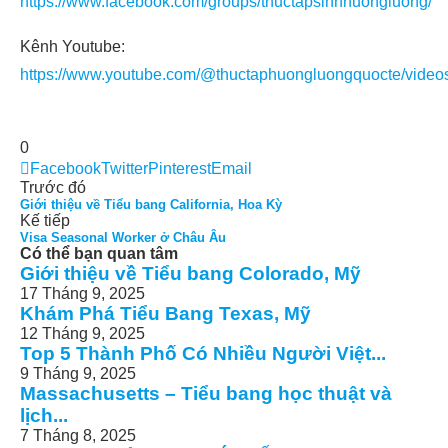
https://www.facebook.com/groups/thuctapsinhhuongluong/
Kênh Youtube:
https://www.youtube.com/@thuctaphuongluongquocte/video
0
Facebook
Twitter
Pinterest
Email
Trước đó
Giới thiệu về Tiểu bang California, Hoa Kỳ
Kế tiếp
Visa Seasonal Worker ở Châu Âu
Có thể bạn quan tâm
Giới thiệu về Tiểu bang Colorado, Mỹ
17 Tháng 9, 2025
Khám Phá Tiểu Bang Texas, Mỹ
12 Tháng 9, 2025
Top 5 Thành Phố Có Nhiều Người Việt...
9 Tháng 9, 2025
Massachusetts – Tiểu bang học thuật và
lịch...
7 Tháng 8, 2025