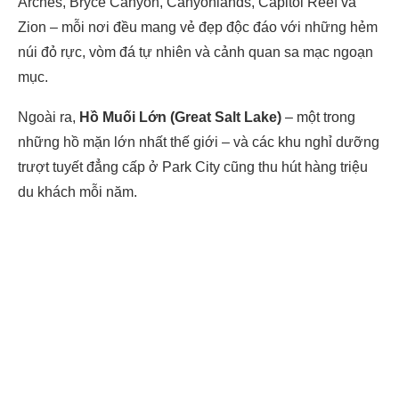
Arches, Bryce Canyon, Canyonlands, Capitol Reef và
Zion – mỗi nơi đều mang vẻ đẹp độc đáo với những hẻm
núi đỏ rực, vòm đá tự nhiên và cảnh quan sa mạc ngoạn
mục.
Ngoài ra,
Hồ Muối Lớn (Great Salt Lake)
– một trong
những hồ mặn lớn nhất thế giới – và các khu nghỉ dưỡng
trượt tuyết đẳng cấp ở Park City cũng thu hút hàng triệu
du khách mỗi năm.