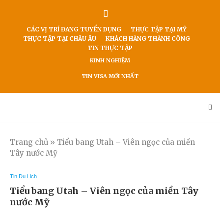
CÁC VỊ TRÍ ĐANG TUYỂN DỤNG
THỰC TẬP TẠI MỸ
THỰC TẬP TẠI CHÂU ÂU
KHÁCH HÀNG THÀNH CÔNG
TIN THỰC TẬP
KINH NGHIỆM
TIN VISA MỚI NHẤT
Trang chủ
»
Tiểu bang Utah – Viên ngọc của miền
Tây nước Mỹ
Tin Du Lịch
Tiểu bang Utah – Viên ngọc của miền Tây
nước Mỹ