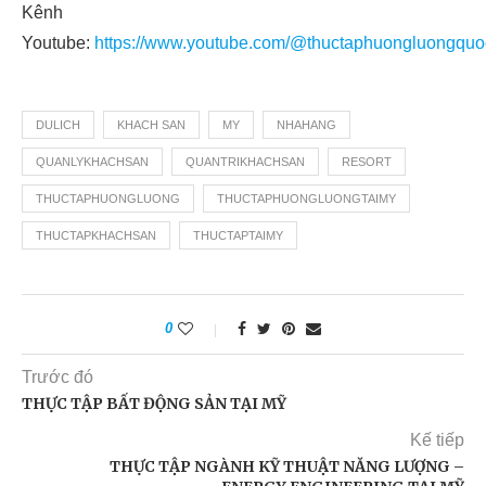
Kênh
Youtube:
https://www.youtube.com/@thuctaphuongluongquoc
DULICH
KHACH SAN
MY
NHAHANG
QUANLYKHACHSAN
QUANTRIKHACHSAN
RESORT
THUCTAPHUONGLUONG
THUCTAPHUONGLUONGTAIMY
THUCTAPKHACHSAN
THUCTAPTAIMY
0
Trước đó
THỰC TẬP BẤT ĐỘNG SẢN TẠI MỸ
Kế tiếp
THỰC TẬP NGÀNH KỸ THUẬT NĂNG LƯỢNG –