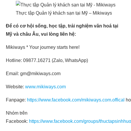
Thực tập Quản lý khách sạn tại Mỹ – Mikiways
Để có cơ hội sống, học tập, trải nghiệm văn hoá tại
Mỹ và châu Âu, vui lòng liên hệ:
Mikiways * Your journey starts here!
Hotline: 09877.16271 (Zalo, WhatsApp)
Email: gm@mikiways.com
Website:
www.mikiways.com
Fanpage:
https://www.facebook.com/mikiways.com.offical
ho
Nhóm trên
Facebook:
https://www.facebook.com/groups/thuctapsinhhu