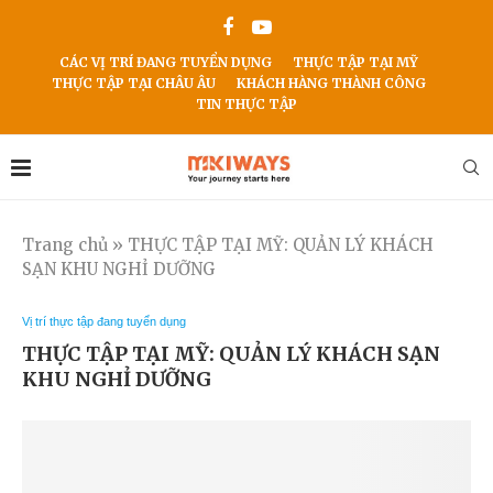
CÁC VỊ TRÍ ĐANG TUYỂN DỤNG
THỰC TẬP TẠI MỸ
THỰC TẬP TẠI CHÂU ÂU
KHÁCH HÀNG THÀNH CÔNG
TIN THỰC TẬP
Trang chủ
»
THỰC TẬP TẠI MỸ: QUẢN LÝ KHÁCH
SẠN KHU NGHỈ DƯỠNG
Vị trí thực tập đang tuyển dụng
THỰC TẬP TẠI MỸ: QUẢN LÝ KHÁCH SẠN
KHU NGHỈ DƯỠNG