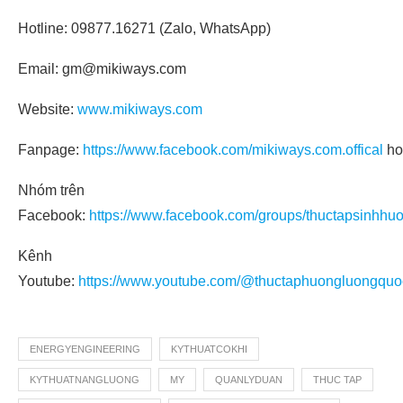
Hotline: 09877.16271 (Zalo, WhatsApp)
Email: gm@mikiways.com
Website:
www.mikiways.com
Fanpage:
https://www.facebook.com/mikiways.com.offical
ho
Nhóm trên
Facebook:
https://www.facebook.com/groups/thuctapsinhhu
Kênh
Youtube:
https://www.youtube.com/@thuctaphuongluongquo
ENERGYENGINEERING
KYTHUATCOKHI
KYTHUATNANGLUONG
MY
QUANLYDUAN
THUC TAP