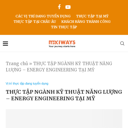
CÁC VỊ TRÍ ĐANG TUYỂN DỤNG
THỰC TẬP TẠI MỸ
THỰC TẬP TẠI CHÂU ÂU
KHÁCH HÀNG THÀNH CÔNG
TIN THỰC TẬP
Trang chủ
»
THỰC TẬP NGÀNH KỸ THUẬT NĂNG
LƯỢNG – ENERGY ENGINEERING TẠI MỸ
Vị trí thực tập đang tuyển dụng
THỰC TẬP NGÀNH KỸ THUẬT NĂNG LƯỢNG
– ENERGY ENGINEERING TẠI MỸ