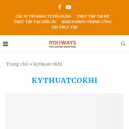
CÁC VỊ TRÍ ĐANG TUYỂN DỤNG
THỰC TẬP TẠI MỸ
THỰC TẬP TẠI CHÂU ÂU
KHÁCH HÀNG THÀNH CÔNG
TIN THỰC TẬP
Trang chủ
»
kythuatcokhi
KYTHUATCOKHI