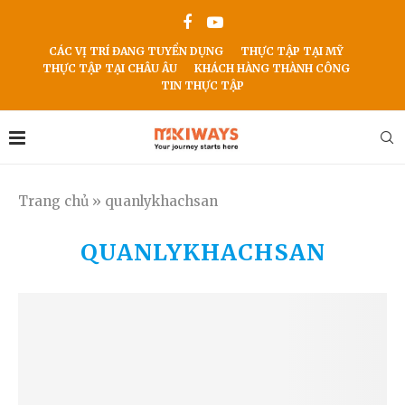
CÁC VỊ TRÍ ĐANG TUYỂN DỤNG
THỰC TẬP TẠI MỸ
THỰC TẬP TẠI CHÂU ÂU
KHÁCH HÀNG THÀNH CÔNG
TIN THỰC TẬP
Trang chủ
»
quanlykhachsan
QUANLYKHACHSAN