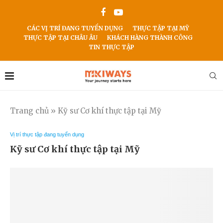
CÁC VỊ TRÍ ĐANG TUYỂN DỤNG
THỰC TẬP TẠI MỸ
THỰC TẬP TẠI CHÂU ÂU
KHÁCH HÀNG THÀNH CÔNG
TIN THỰC TẬP
Trang chủ
»
Kỹ sư Cơ khí thực tập tại Mỹ
Vị trí thực tập đang tuyển dụng
Kỹ sư Cơ khí thực tập tại Mỹ