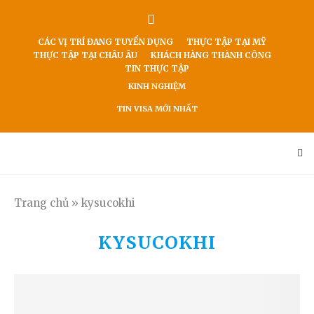
CÁC VỊ TRÍ ĐANG TUYỂN DỤNG
THỰC TẬP TẠI MỸ
THỰC TẬP TẠI CHÂU ÂU
KHÁCH HÀNG THÀNH CÔNG
TIN THỰC TẬP
KINH NGHIỆM
TIN VISA MỚI NHẤT
Trang chủ
»
kysucokhi
KYSUCOKHI