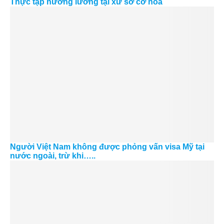
Thực tập hưởng lương tại xứ sở cờ hoa
Người Việt Nam không được phỏng vấn visa Mỹ tại
nước ngoài, trừ khi…..