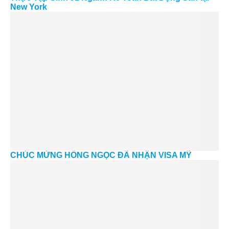
New York
CHÚC MỪNG HỒNG NGỌC ĐÃ NHẬN VISA MỸ