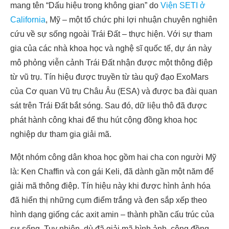
mang tên “Dấu hiệu trong không gian” do
Viện SETI ở
California
, Mỹ – một tổ chức phi lợi nhuận chuyên nghiên
cứu về sự sống ngoài Trái Đất – thực hiện. Với sự tham
gia của các nhà khoa học và nghệ sĩ quốc tế, dự án này
mô phỏng viễn cảnh Trái Đất nhận được một thông điệp
từ vũ trụ. Tín hiệu được truyền từ tàu quỹ đạo ExoMars
của Cơ quan Vũ trụ Châu Âu (ESA) và được ba đài quan
sát trên Trái Đất bắt sóng. Sau đó, dữ liệu thô đã được
phát hành công khai để thu hút cộng đồng khoa học
nghiệp dư tham gia giải mã.
Một nhóm công dân khoa học gồm hai cha con người Mỹ
là: Ken Chaffin và con gái Keli, đã dành gần một năm để
giải mã thông điệp. Tín hiệu này khi được hình ảnh hóa
đã hiển thị những cụm điểm trắng và đen sắp xếp theo
hình dạng giống các axit amin – thành phần cấu trúc của
sự sống. Tuy nhiên, dù đã giải mã hình ảnh, cộng đồng