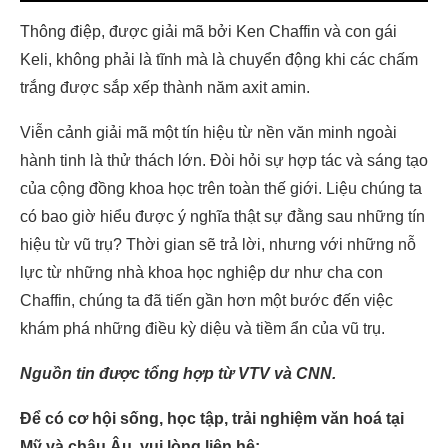
Thông điệp, được giải mã bởi Ken Chaffin và con gái
Keli, không phải là tĩnh mà là chuyển động khi các chấm
trắng được sắp xếp thành năm axit amin.
Viễn cảnh giải mã một tín hiệu từ nền văn minh ngoài
hành tinh là thử thách lớn. Đòi hỏi sự hợp tác và sáng tạo
của cộng đồng khoa học trên toàn thế giới. Liệu chúng ta
có bao giờ hiểu được ý nghĩa thật sự đằng sau những tín
hiệu từ vũ trụ? Thời gian sẽ trả lời, nhưng với những nỗ
lực từ những nhà khoa học nghiệp dư như cha con
Chaffin, chúng ta đã tiến gần hơn một bước đến việc
khám phá những điều kỳ diệu và tiềm ẩn của vũ trụ.
Nguồn tin được tổng hợp từ VTV và CNN.
Để có cơ hội sống, học tập, trải nghiệm văn hoá tại
Mỹ và châu Âu, vui lòng liên hệ: