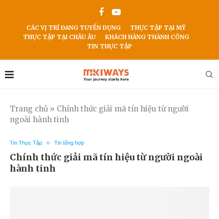
CÁC VỊ TRÍ ĐANG TUYỂN DỤNG
THỰC TẬP TẠI MỸ
THỰC TẬP TẠI CHÂU ÂU
KHÁCH HÀNG THÀNH CÔNG
TIN THỰC TẬP
Trang chủ
»
Chính thức giải mã tín hiệu từ người
ngoài hành tinh
Tin Thực Tập
Tin tổng hợp
Chính thức giải mã tín hiệu từ người ngoài
hành tinh