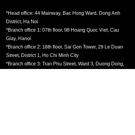
*Head office: 44 Mainway, Bac Hong Ward, Dong Anh
District, Ha Noi
*Branch office 1: 07th floor, 98 Hoang Quoc Viet, Cau
Giay, Hanoi
*Branch office 2: 16th floor, Sai Gon Tower, 29 Le Duan
Street, District 1, Ho Chi Minh City
*Branch office 3: Tran Phu Street, Ward 3, Duong Dong,
Phu Quoc City
Hotline:
+84 (0) 9877 16271
Email:
gm@mikiways.com
Website:
www.mikiways.com
MIKIWAYS YOUTUBE CHANNEL