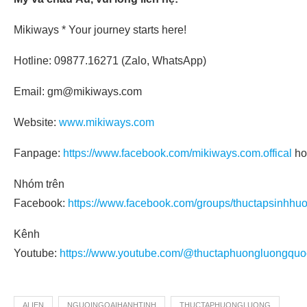
Mikiways * Your journey starts here!
Hotline: 09877.16271 (Zalo, WhatsApp)
Email: gm@mikiways.com
Website:
www.mikiways.com
Fanpage:
https://www.facebook.com/mikiways.com.offical
ho
Nhóm trên
Facebook:
https://www.facebook.com/groups/thuctapsinhhu
Kênh
Youtube:
https://www.youtube.com/@thuctaphuongluongquo
ALIEN
NGUOINGOAIHANHTINH
THUCTAPHUONGLUONG