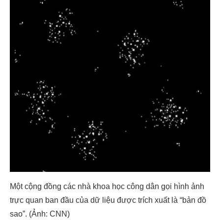
Một cộng đồng các nhà khoa học công dân gọi hình ảnh
trực quan ban đầu của dữ liệu được trích xuất là “bản đồ
sao”. (Ảnh: CNN)