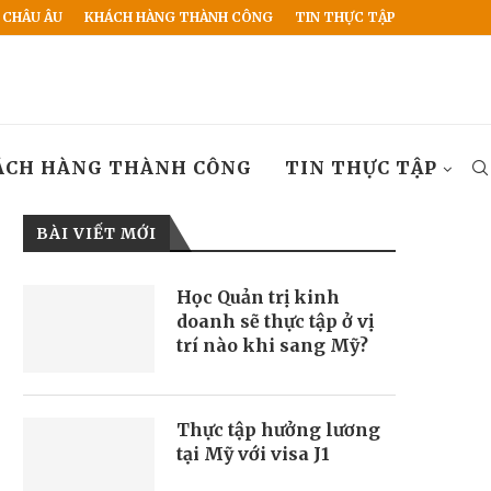
 CHÂU ÂU
KHÁCH HÀNG THÀNH CÔNG
TIN THỰC TẬP
ÁCH HÀNG THÀNH CÔNG
TIN THỰC TẬP
BÀI VIẾT MỚI
Học Quản trị kinh
doanh sẽ thực tập ở vị
trí nào khi sang Mỹ?
Thực tập hưởng lương
tại Mỹ với visa J1