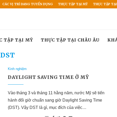
CÁC VỊ TRÍ ĐANG TUYỂN DỤNG
THỰC TẬP TẠI MỸ
THỰC TẬP TẠI
C TẬP TẠI MỸ
THỰC TẬP TẠI CHÂU ÂU
KH
DST
Kinh nghiệm
DAYLIGHT SAVING TIME Ở MỸ
Vào tháng 3 và tháng 11 hằng năm, nước Mỹ sẽ tiến
hành đổi giờ chuẩn sang giờ Daylight Saving Time
(DST). Vậy DST là gì, mục đích của việc…