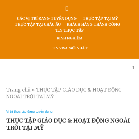
CÁC VỊ TRÍ ĐANG TUYỂN DỤNG
THỰC TẬP TẠI MỸ
THỰC TẬP TẠI CHÂU ÂU
KHÁCH HÀNG THÀNH CÔNG
TIN THỰC TẬP
KINH NGHIỆM
TIN VISA MỚI NHẤT
Trang chủ
»
THỰC TẬP GIÁO DỤC & HOẠT ĐỘNG
NGOÀI TRỜI TẠI MỸ
Vị trí thực tập đang tuyển dụng
THỰC TẬP GIÁO DỤC & HOẠT ĐỘNG NGOÀI
TRỜI TẠI MỸ