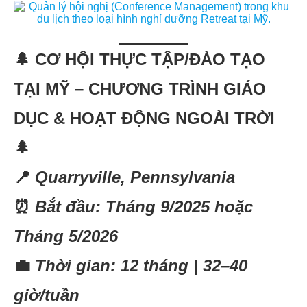
🌲
CƠ HỘI THỰC TẬP/ĐÀO TẠO
TẠI MỸ – CHƯƠNG TRÌNH GIÁO
DỤC & HOẠT ĐỘNG NGOÀI TRỜI
🌲
📍
Quarryville, Pennsylvania
⏰
Bắt đầu: Tháng 9/2025 hoặc
Tháng 5/2026
💼
Thời gian: 12 tháng | 32–40
giờ/tuần