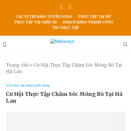
CÁC VỊ TRÍ ĐANG TUYỂN DỤNG
THỰC TẬP TẠI MỸ
THỰC TẬP TẠI CHÂU ÂU
KHÁCH HÀNG THÀNH CÔNG
TIN THỰC TẬP
Trang chủ
»
Cơ Hội Thực Tập Chăm Sóc Móng Bò Tại
Hà Lan
Vị trí thực tập đang tuyển dụng
Cơ Hội Thực Tập Chăm Sóc Móng Bò Tại Hà
Lan