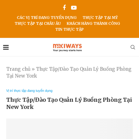
CÁC VỊ TRÍ ĐANG TUYỂN DỤNG
THỰC TẬP TẠI MỸ
THỰC TẬP TẠI CHÂU ÂU
KHÁCH HÀNG THÀNH CÔNG
TIN THỰC TẬP
Trang chủ
»
Thực Tập/Đào Tạo Quản Lý Buồng Phòng
Tại New York
Vị trí thực tập đang tuyển dụng
Thực Tập/Đào Tạo Quản Lý Buồng Phòng Tại
New York