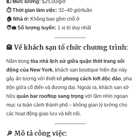
💵 Mức lương:
$25.00/giờ
⏱ Thời gian làm việc:
32–40 giờ/tuần
🏠 Nhà ở:
Không bao gồm chỗ ở
🧑‍💼 Số lượng tuyển:
1 vị trí duy nhất
🏨 Về khách sạn tổ chức chương trình:
Nằm trong
tòa nhà lịch sử giữa quận thời trang sôi
động của New York
, khách sạn boutique hiện đại này
gây ấn tượng với thiết kế
phong cách loft độc đáo
, pha
trộn giữa cổ điển và đương đại. Ngoài ra, khách sạn sở
hữu
quán bar rooftop sang trọng
với tầm nhìn ngoạn
mục ra toàn cảnh thành phố – không gian lý tưởng cho
các hoạt động giao lưu và kết nối.
🔎 Mô tả công việc: