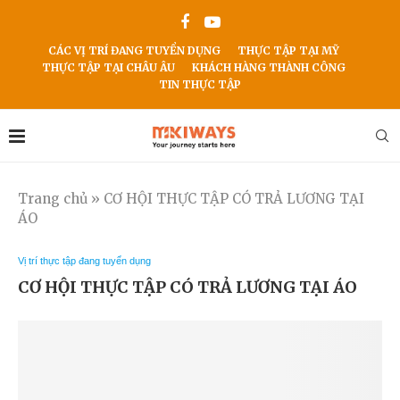
CÁC VỊ TRÍ ĐANG TUYỂN DỤNG
THỰC TẬP TẠI MỸ
THỰC TẬP TẠI CHÂU ÂU
KHÁCH HÀNG THÀNH CÔNG
TIN THỰC TẬP
Trang chủ
»
CƠ HỘI THỰC TẬP CÓ TRẢ LƯƠNG TẠI
ÁO
Vị trí thực tập đang tuyển dụng
CƠ HỘI THỰC TẬP CÓ TRẢ LƯƠNG TẠI ÁO