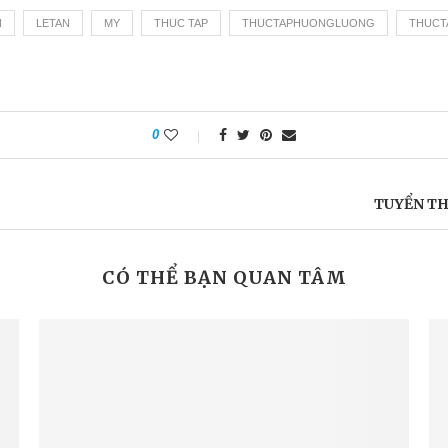
N
LETAN
MY
THUC TAP
THUCTAPHUONGLUONG
THUCT
0
TUYỂN THỰ
CÓ THỂ BẠN QUAN TÂM