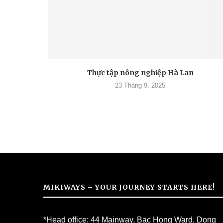
Thực tập nông nghiệp Hà Lan
23 Tháng 9, 2025
MIKIWAYS – YOUR JOURNEY STARTS HERE!
*Head office: 44 Mainway, Bac Hong Ward, Dong