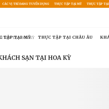
CÁC VỊ TRÍ ĐANG TUYỂN DỤNG
THỰC TẬP TẠI MỸ
THỰC TẬP TẠI
C TẬP TẠI MỸ
THỰC TẬP TẠI CHÂU ÂU
KH
H SẠN TẠI HOA KỲ
KHÁCH SẠN TẠI HOA KỲ