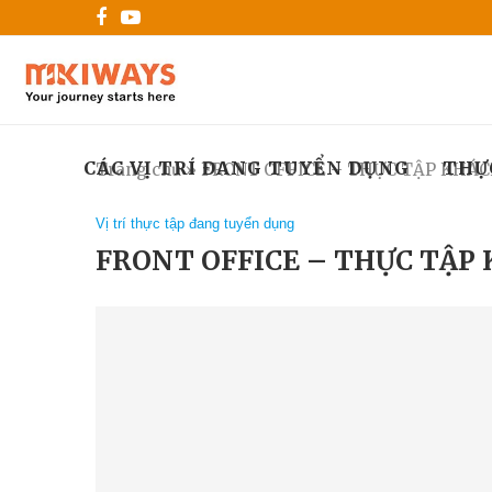
CÁC VỊ TRÍ ĐANG TUYỂN DỤNG
THỰ
Trang chủ
»
FRONT OFFICE – THỰC TẬP KHÁC
Vị trí thực tập đang tuyển dụng
FRONT OFFICE – THỰC TẬP 