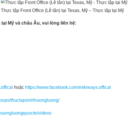
Thực tập Front Office (Lễ tân) tại Texas, Mỹ – Thực tập tại Mỹ
tại Mỹ và châu Âu, vui lòng liên hệ:
offical
hoặc
https://www.facebook.com/mikiways.offical
roups/thuctapsinhhuongluong/
huongluongquocte/videos