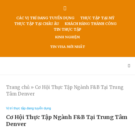
CÁC VỊ TRÍ ĐANG TUYỂN DỤNG
THỰC TẬP TẠI MỸ
THỰC TẬP TẠI CHÂU ÂU
KHÁCH HÀNG THÀNH CÔNG
TIN THỰC TẬP
KINH NGHIỆM
TIN VISA MỚI NHẤT
Trang chủ
»
Cơ Hội Thực Tập Ngành F&B Tại Trung
Tâm Denver
Vị trí thực tập đang tuyển dụng
Cơ Hội Thực Tập Ngành F&B Tại Trung Tâm
Denver