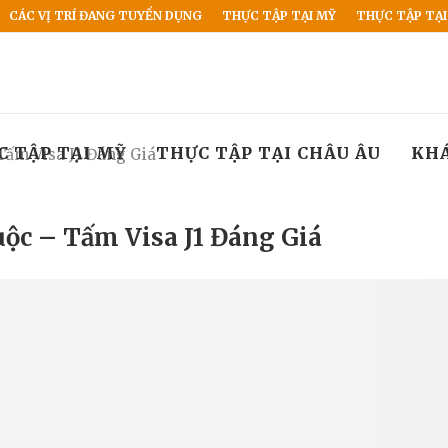
CÁC VỊ TRÍ ĐANG TUYỂN DỤNG
THỰC TẬP TẠI MỸ
THỰC TẬP TẠI
C TẬP TẠI MỸ
THỰC TẬP TẠI CHÂU ÂU
KH
ấm Visa J1 Đáng Giá
ộc – Tấm Visa J1 Đáng Giá