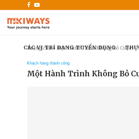
CÁC VỊ TRÍ ĐANG TUYỂN DỤNG
THỰ
Trang chủ
»
Một Hành Trình Không Bỏ Cuộc – T
Khách hàng thành công
Một Hành Trình Không Bỏ Cu