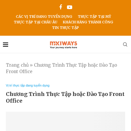
CÁC VỊ TRÍ ĐANG TUYỂN DỤNG
THỰC TẬP TẠI MỸ
THỰC TẬP TẠI CHÂU ÂU
KHÁCH HÀNG THÀNH CÔNG
TIN THỰC TẬP
Trang chủ
»
Chương Trình Thực Tập hoặc Đào Tạo
Front Office
Vị trí thực tập đang tuyển dụng
Chương Trình Thực Tập hoặc Đào Tạo Front
Office