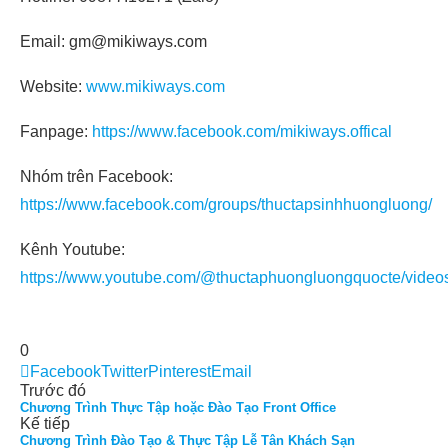
Email: gm@mikiways.com
Website:
www.mikiways.com
Fanpage:
https://www.facebook.com/mikiways.offical
Nhóm trên Facebook:
https://www.facebook.com/groups/thuctapsinhhuongluong/
Kênh Youtube:
https://www.youtube.com/@thuctaphuongluongquocte/video
0
Facebook
Twitter
Pinterest
Email
Trước đó
Chương Trình Thực Tập hoặc Đào Tạo Front Office
Kế tiếp
Chương Trình Đào Tạo & Thực Tập Lễ Tân Khách Sạn