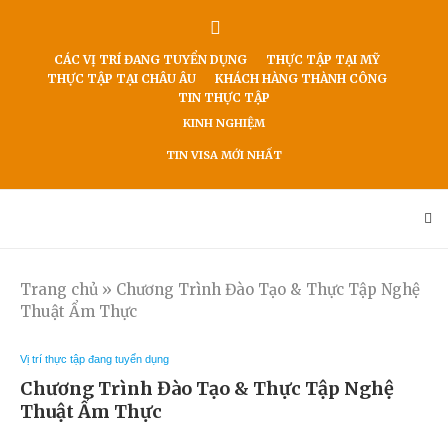
CÁC VỊ TRÍ ĐANG TUYỂN DỤNG
THỰC TẬP TẠI MỸ
THỰC TẬP TẠI CHÂU ÂU
KHÁCH HÀNG THÀNH CÔNG
TIN THỰC TẬP
KINH NGHIỆM
TIN VISA MỚI NHẤT
Trang chủ
»
Chương Trình Đào Tạo & Thực Tập Nghệ
Thuật Ẩm Thực
Vị trí thực tập đang tuyển dụng
Chương Trình Đào Tạo & Thực Tập Nghệ
Thuật Ẩm Thực