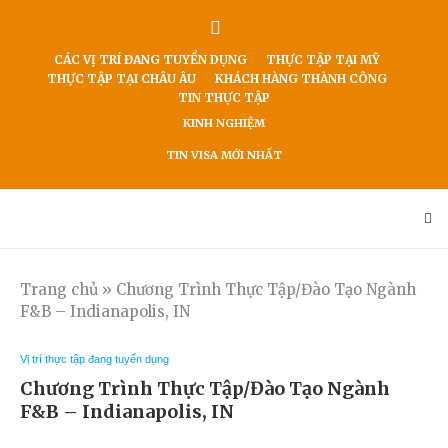
CÁC VỊ TRÍ ĐANG TUYỂN DỤNG
THỰC TẬP TẠI MỸ
THỰC TẬP TẠI CHÂU ÂU
KHÁCH HÀNG THÀNH CÔNG
TIN THỰC TẬP
KINH NGHIỆM
TIN VISA MỚI NHẤT
Trang chủ
»
Chương Trình Thực Tập/Đào Tạo Ngành
F&B – Indianapolis, IN
Vị trí thực tập đang tuyển dụng
Chương Trình Thực Tập/Đào Tạo Ngành
F&B – Indianapolis, IN