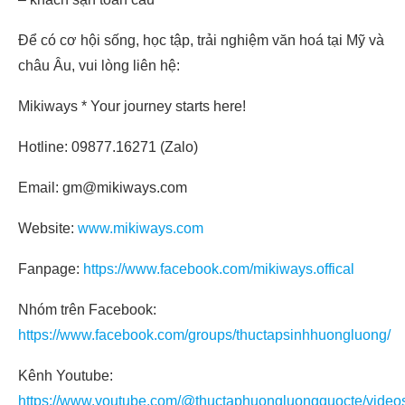
Để có cơ hội sống, học tập, trải nghiệm văn hoá tại Mỹ và
châu Âu, vui lòng liên hệ:
Mikiways * Your journey starts here!
Hotline: 09877.16271 (Zalo)
Email: gm@mikiways.com
Website:
www.mikiways.com
Fanpage:
https://www.facebook.com/mikiways.offical
Nhóm trên Facebook:
https://www.facebook.com/groups/thuctapsinhhuongluong/
Kênh Youtube:
https://www.youtube.com/@thuctaphuongluongquocte/video