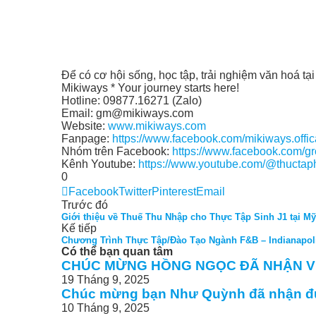
Để có cơ hội sống, học tập, trải nghiệm văn hoá tại
Mikiways * Your journey starts here!
Hotline: 09877.16271 (Zalo)
Email: gm@mikiways.com
Website:
www.mikiways.com
Fanpage:
https://www.facebook.com/mikiways.offic
Nhóm trên Facebook:
https://www.facebook.com/g
Kênh Youtube:
https://www.youtube.com/@thuctap
0
Facebook
Twitter
Pinterest
Email
Trước đó
Giới thiệu về Thuế Thu Nhập cho Thực Tập Sinh J1 tại Mỹ
Kế tiếp
Chương Trình Thực Tập/Đào Tạo Ngành F&B – Indianapoli
Có thể bạn quan tâm
CHÚC MỪNG HỒNG NGỌC ĐÃ NHẬN V
19 Tháng 9, 2025
Chúc mừng bạn Như Quỳnh đã nhận đư
10 Tháng 9, 2025