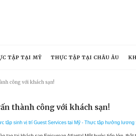
ỰC TẬP TẠI MỸ
THỰC TẬP TẠI CHÂU ÂU
KH
nh công với khách sạn!
ấn thành công với khách sạn!
ạo tại khách sạn Epicurean Atlanta! Một bước tiến lớn, thật 