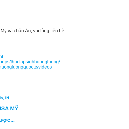
 Mỹ và châu Âu, vui lòng liên hệ:
al
roups/thuctapsinhhuongluong/
huongluongquocte/videos
s, IN
ISA MỸ
ợc...