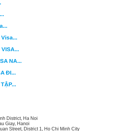
.
..
...
isa...
ISA...
A NA...
ĐI...
ẬP...
h District, Ha Noi
Cau Giay, Hanoi
uan Street, District 1, Ho Chi Minh City