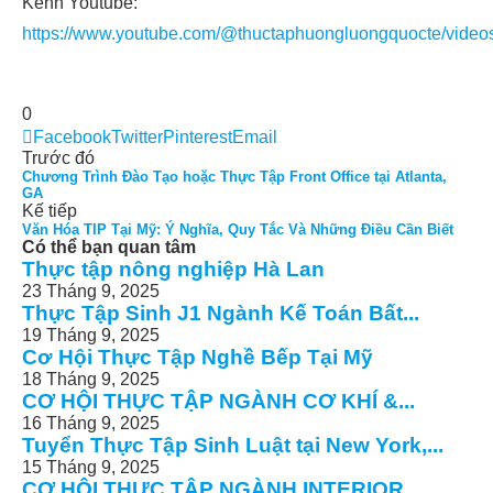
Kênh Youtube:
https://www.youtube.com/@thuctaphuongluongquocte/video
0
Facebook
Twitter
Pinterest
Email
Trước đó
Chương Trình Đào Tạo hoặc Thực Tập Front Office tại Atlanta,
GA
Kế tiếp
Văn Hóa TIP Tại Mỹ: Ý Nghĩa, Quy Tắc Và Những Điều Cần Biết
Có thể bạn quan tâm
Thực tập nông nghiệp Hà Lan
23 Tháng 9, 2025
Thực Tập Sinh J1 Ngành Kế Toán Bất...
19 Tháng 9, 2025
Cơ Hội Thực Tập Nghề Bếp Tại Mỹ
18 Tháng 9, 2025
CƠ HỘI THỰC TẬP NGÀNH CƠ KHÍ &...
16 Tháng 9, 2025
Tuyển Thực Tập Sinh Luật tại New York,...
15 Tháng 9, 2025
CƠ HỘI THỰC TẬP NGÀNH INTERIOR