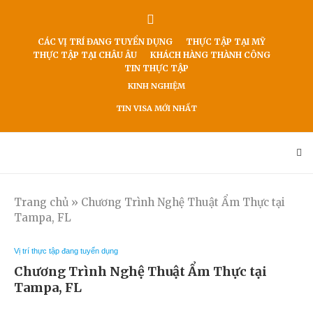
CÁC VỊ TRÍ ĐANG TUYỂN DỤNG
THỰC TẬP TẠI MỸ
THỰC TẬP TẠI CHÂU ÂU
KHÁCH HÀNG THÀNH CÔNG
TIN THỰC TẬP
KINH NGHIỆM
TIN VISA MỚI NHẤT
Trang chủ
»
Chương Trình Nghệ Thuật Ẩm Thực tại
Tampa, FL
Vị trí thực tập đang tuyển dụng
Chương Trình Nghệ Thuật Ẩm Thực tại
Tampa, FL