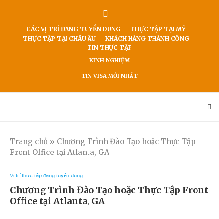
CÁC VỊ TRÍ ĐANG TUYỂN DỤNG
THỰC TẬP TẠI MỸ
THỰC TẬP TẠI CHÂU ÂU
KHÁCH HÀNG THÀNH CÔNG
TIN THỰC TẬP
KINH NGHIỆM
TIN VISA MỚI NHẤT
Trang chủ
»
Chương Trình Đào Tạo hoặc Thực Tập
Front Office tại Atlanta, GA
Vị trí thực tập đang tuyển dụng
Chương Trình Đào Tạo hoặc Thực Tập Front
Office tại Atlanta, GA