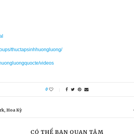
al
roups/thuctapsinhhuongluong/
huongluongquocte/videos
0
rk, Hoa Kỳ
CÓ THỂ BẠN QUAN TÂM