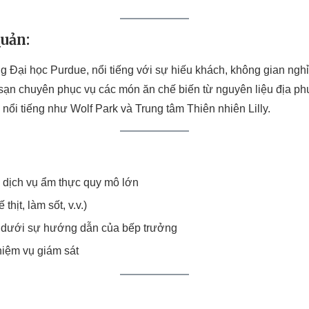
uản:
g Đại học Purdue, nổi tiếng với sự hiếu khách, không gian ngh
h sạn chuyên phục vụ các món ăn chế biến từ nguyên liệu địa p
n nổi tiếng như Wolf Park và Trung tâm Thiên nhiên Lilly.
h dịch vụ ẩm thực quy mô lớn
hịt, làm sốt, v.v.)
n dưới sự hướng dẫn của bếp trưởng
hiệm vụ giám sát