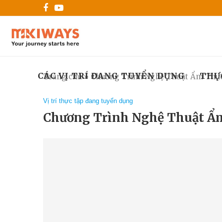
CÁC VỊ TRÍ ĐANG TUYỂN DỤNG
THỰ
Trang chủ
»
Chương Trình Nghệ Thuật Ẩm Thực
Vị trí thực tập đang tuyển dụng
Chương Trình Nghệ Thuật Ẩm