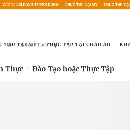
CÁC VỊ TRÍ ĐANG TUYỂN DỤNG
THỰC TẬP TẠI MỸ
THỰC TẬP TẠI
C TẬP TẠI MỸ
THỰC TẬP TẠI CHÂU ÂU
KH
 – Đào Tạo hoặc Thực Tập
 Thực – Đào Tạo hoặc Thực Tập