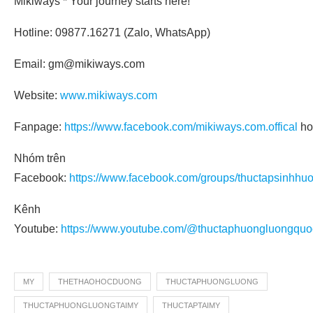
Mikiways * Your journey starts here!
Hotline: 09877.16271 (Zalo, WhatsApp)
Email: gm@mikiways.com
Website:
www.mikiways.com
Fanpage:
https://www.facebook.com/mikiways.com.offical
ho
Nhóm trên
Facebook:
https://www.facebook.com/groups/thuctapsinhhu
Kênh
Youtube:
https://www.youtube.com/@thuctaphuongluongquo
MY
THETHAOHOCDUONG
THUCTAPHUONGLUONG
THUCTAPHUONGLUONGTAIMY
THUCTAPTAIMY