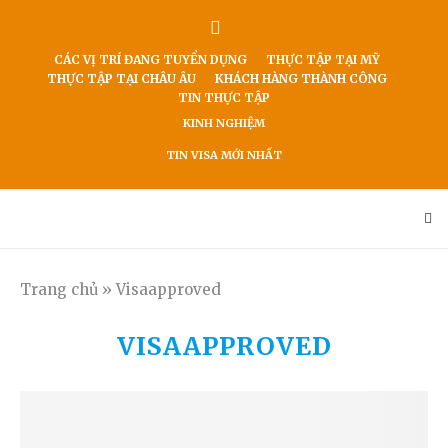
CÁC VỊ TRÍ ĐANG TUYỂN DỤNG
THỰC TẬP TẠI MỸ
THỰC TẬP TẠI CHÂU ÂU
KHÁCH HÀNG THÀNH CÔNG
TIN THỰC TẬP
KINH NGHIỆM
TIN VISA MỚI NHẤT
Trang chủ
»
Visaapproved
VISAAPPROVED