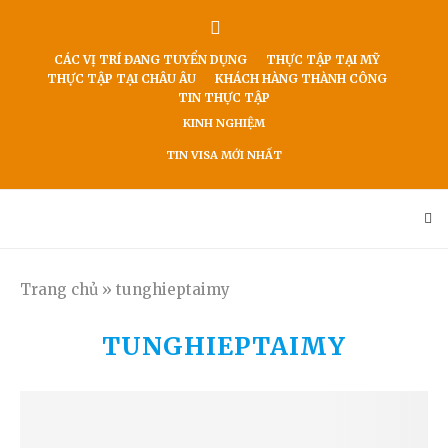
CÁC VỊ TRÍ ĐANG TUYỂN DỤNG
THỰC TẬP TẠI MỸ
THỰC TẬP TẠI CHÂU ÂU
KHÁCH HÀNG THÀNH CÔNG
TIN THỰC TẬP
KINH NGHIỆM
TIN VISA MỚI NHẤT
Trang chủ
»
tunghieptaimy
TUNGHIEPTAIMY