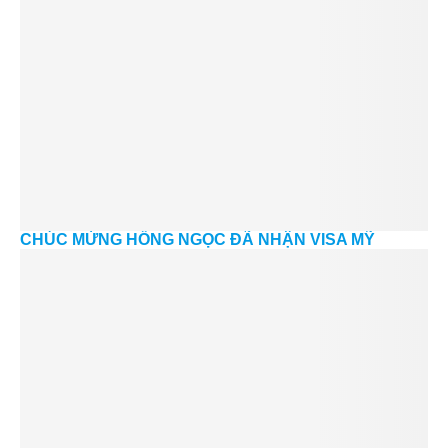
CHÚC MỪNG HỒNG NGỌC ĐÃ NHẬN VISA MỸ