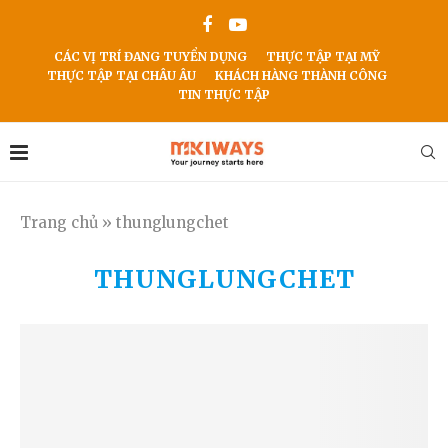
CÁC VỊ TRÍ ĐANG TUYỂN DỤNG
THỰC TẬP TẠI MỸ
THỰC TẬP TẠI CHÂU ÂU
KHÁCH HÀNG THÀNH CÔNG
TIN THỰC TẬP
Trang chủ
»
thunglungchet
THUNGLUNGCHET