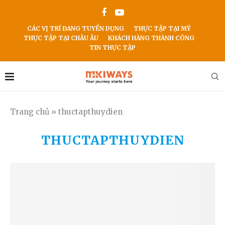
CÁC VỊ TRÍ ĐANG TUYỂN DỤNG
THỰC TẬP TẠI MỸ
THỰC TẬP TẠI CHÂU ÂU
KHÁCH HÀNG THÀNH CÔNG
TIN THỰC TẬP
Trang chủ
»
thuctapthuydien
THUCTAPTHUYDIEN