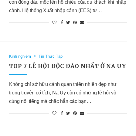
còn đóng dấu mộc lên hộ chiếu của du khách khi nhập
cảnh. Hệ thống Xuất nhập cảnh (EES) tự…
Kinh nghiệm
Tin Thực Tập
TOP 7 LỄ HỘI ĐỘC ĐÁO NHẤT Ở NA UY
Không chỉ sở hữu cảnh quan thiên nhiên đẹp như
trong truyện cổ tích, Na Uy còn có những lễ hội vô
cùng nổi tiếng mà chắc hẳn các bạn…