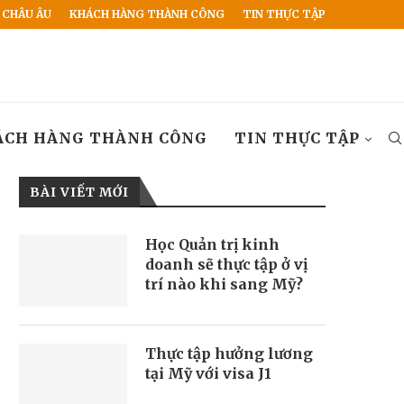
 CHÂU ÂU
KHÁCH HÀNG THÀNH CÔNG
TIN THỰC TẬP
ÁCH HÀNG THÀNH CÔNG
TIN THỰC TẬP
BÀI VIẾT MỚI
Học Quản trị kinh
doanh sẽ thực tập ở vị
trí nào khi sang Mỹ?
Thực tập hưởng lương
tại Mỹ với visa J1