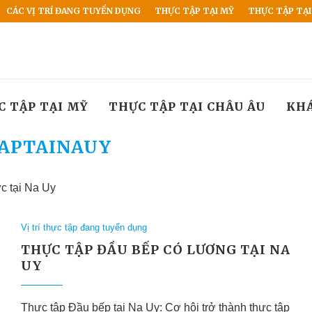
CÁC VỊ TRÍ ĐANG TUYỂN DỤNG
THỰC TẬP TẠI MỸ
THỰC TẬP TẠI
C TẬP TẠI MỸ
THỰC TẬP TẠI CHÂU ÂU
KH
APTAINAUY
c tại Na Uy
Vị trí thực tập đang tuyển dụng
THỰC TẬP ĐẦU BẾP CÓ LƯƠNG TẠI NA
UY
Thực tập Đầu bếp tại Na Uy: Cơ hội trở thành thực tập