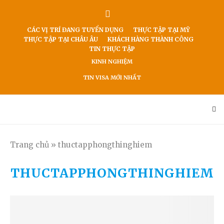
CÁC VỊ TRÍ ĐANG TUYỂN DỤNG
THỰC TẬP TẠI MỸ
THỰC TẬP TẠI CHÂU ÂU
KHÁCH HÀNG THÀNH CÔNG
TIN THỰC TẬP
KINH NGHIỆM
TIN VISA MỚI NHẤT
Trang chủ
»
thuctapphongthinghiem
THUCTAPPHONGTHINGHIEM