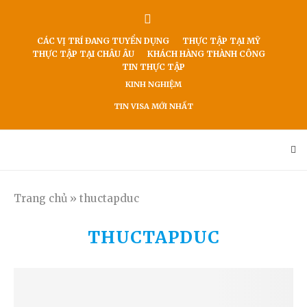
CÁC VỊ TRÍ ĐANG TUYỂN DỤNG
THỰC TẬP TẠI MỸ
THỰC TẬP TẠI CHÂU ÂU
KHÁCH HÀNG THÀNH CÔNG
TIN THỰC TẬP
KINH NGHIỆM
TIN VISA MỚI NHẤT
Trang chủ
»
thuctapduc
THUCTAPDUC