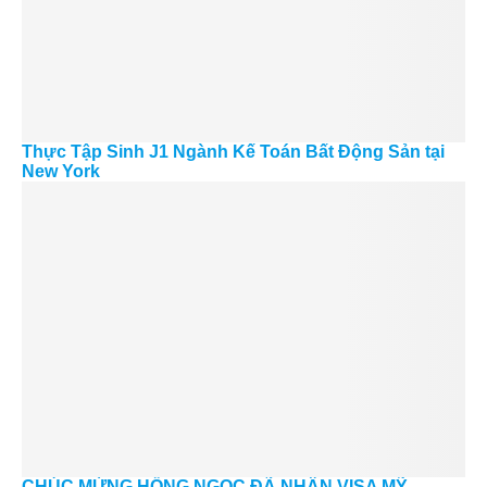
Thực Tập Sinh J1 Ngành Kế Toán Bất Động Sản tại
New York
CHÚC MỪNG HỒNG NGỌC ĐÃ NHẬN VISA MỸ