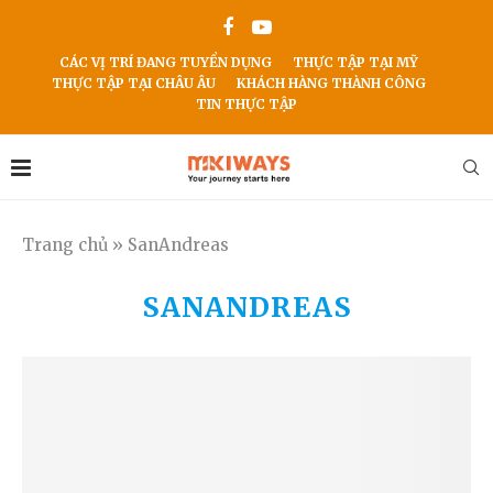
CÁC VỊ TRÍ ĐANG TUYỂN DỤNG
THỰC TẬP TẠI MỸ
THỰC TẬP TẠI CHÂU ÂU
KHÁCH HÀNG THÀNH CÔNG
TIN THỰC TẬP
Trang chủ
»
SanAndreas
SANANDREAS