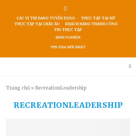
CÁC VỊ TRÍ ĐANG TUYỂN DỤNG
THỰC TẬP TẠI MỸ
THỰC TẬP TẠI CHÂU ÂU
KHÁCH HÀNG THÀNH CÔNG
TIN THỰC TẬP
KINH NGHIỆM
TIN VISA MỚI NHẤT
Trang chủ
»
RecreationLeadership
RECREATIONLEADERSHIP