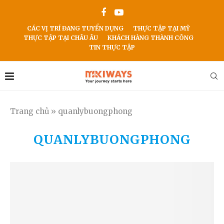
CÁC VỊ TRÍ ĐANG TUYỂN DỤNG
THỰC TẬP TẠI MỸ
THỰC TẬP TẠI CHÂU ÂU
KHÁCH HÀNG THÀNH CÔNG
TIN THỰC TẬP
Trang chủ
»
quanlybuongphong
QUANLYBUONGPHONG