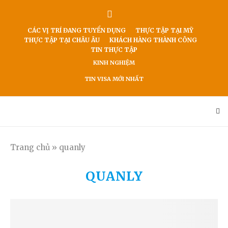
CÁC VỊ TRÍ ĐANG TUYỂN DỤNG
THỰC TẬP TẠI MỸ
THỰC TẬP TẠI CHÂU ÂU
KHÁCH HÀNG THÀNH CÔNG
TIN THỰC TẬP
KINH NGHIỆM
TIN VISA MỚI NHẤT
Trang chủ
»
quanly
QUANLY